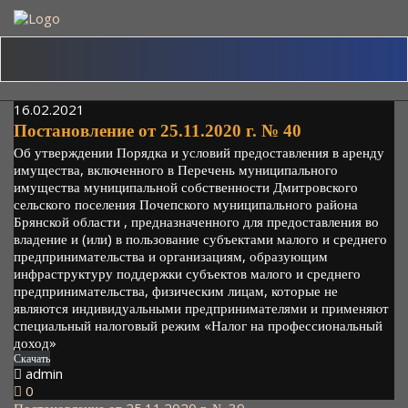
Skip
to
content
16.02.2021
Постановление от 25.11.2020 г. № 40
Об утверждении Порядка и условий предоставления в аренду
имущества, включенного в Перечень муниципального
имущества муниципальной собственности Дмитровского
сельского поселения Почепского муниципального района
Брянской области , предназначенного для предоставления во
владение и (или) в пользование субъектами малого и среднего
предпринимательства и организациям, образующим
инфраструктуру поддержки субъектов малого и среднего
предпринимательства, физическим лицам, которые не
являются индивидуальными предпринимателями и применяют
специальный налоговый режим «Налог на профессиональный
доход»
Скачать
admin
0