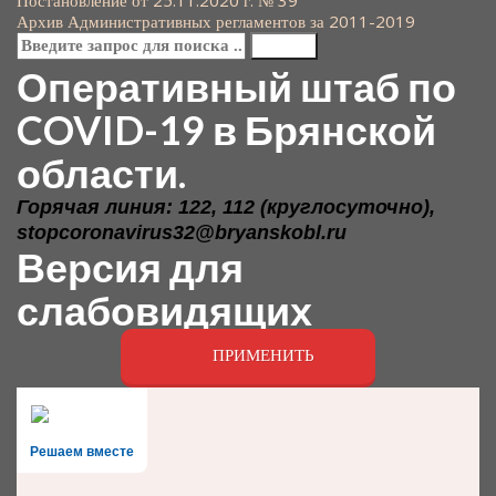
Навигация
Постановление от 25.11.2020 г. № 39
Архив Административных регламентов за 2011-2019
по
Оперативный штаб по
записям
COVID-19 в Брянской
области.
Горячая линия: 122, 112 (круглосуточно),
stopcoronavirus32@bryanskobl.ru
Версия для
слабовидящих
ПРИМЕНИТЬ
Решаем вместе