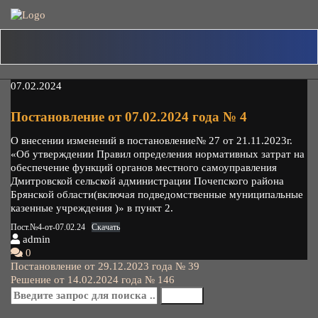
Skip
to
content
07.02.2024
Постановление от 07.02.2024 года № 4
О внесении изменений в постановление№ 27 от 21.11.2023г.
«Об утверждении Правил определения нормативных затрат на
обеспечение функций органов местного самоуправления
Дмитровской сельской администрации Почепского района
Брянской области(включая подведомственные муниципальные
казенные учреждения )» в пункт 2.
Пост.№4-от-07.02.24
Скачать
admin
0
Навигация
Постановление от 29.12.2023 года № 39
Решение от 14.02.2024 года № 146
по
записям