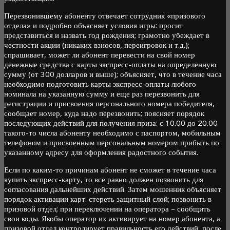
Перезвонившему абоненту отвечает сотрудник «призового
отдела» и подробно объясняет условия игры: просит
представиться и назвать год рождения; грамотно убеждает в
честности акции (никаких взносов, переигровок и т.д.);
спрашивает, может ли абонент перевести на свой номер
денежные средства с карты экспресс-оплаты на определенную
сумму (от 300 долларов и выше); объясняет, что в течение часа
необходимо подготовить карты экспресс-оплаты любого
номинала на указанную сумму и еще раз перезвонить для
регистрации и присвоения персонального номера победителя,
сообщает номер, куда надо перезвонить; поясняет порядок
последующих действий для получения приза: с 10.00 до 20.00
такого-то числа абоненту необходимо с паспортом, мобильным
телефоном и присвоенным персональным номером прибыть по
указанному адресу для оформления радостного события.
Если по каким-то причинам абонент не сможет в течение часа
купить экспресс-карту, то все равно должен позвонить для
согласования дальнейших действий. Затем мошенник объясняет
порядок активации карт: стереть защитный слой; позвонить в
призовой отдел; при переключении на оператора – сообщить
свои коды. Якобы оператор их активирует на номер абонента, а
призовой отдел контролирует правильность его действий, после