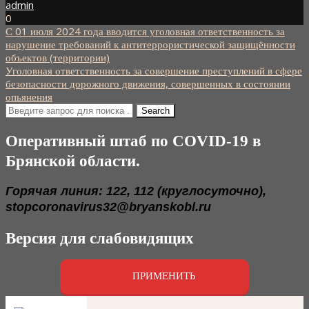
admin
0
С 01 июля 2024 года вводится уголовная ответственность за
Навигация
нарушение требований к антитеррористической защищённости
по
объектов (территории)
Уголовная ответственность за совершение преступлений в сфере
записям
безопасности дорожного движения, совершенных в состоянии
опьянения
Оперативный штаб по COVID-19 в
Брянской области.
Горячая линия: 122, 112 (круглосуточно),
stopcoronavirus32@bryanskobl.ru
Версия для слабовидящих
ПРИМЕНИТЬ