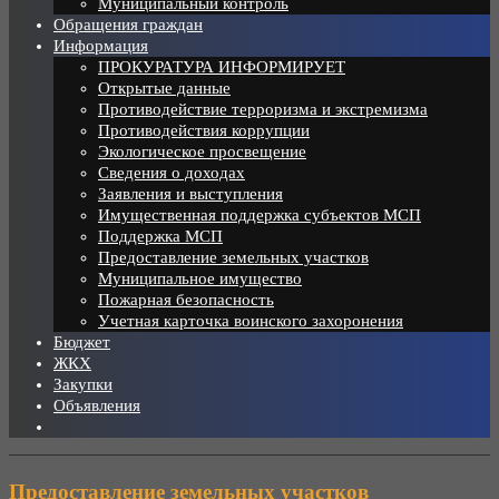
Муниципальный контроль
Обращения граждан
Информация
ПРОКУРАТУРА ИНФОРМИРУЕТ
Открытые данные
Противодействие терроризма и экстремизма
Противодействия коррупции
Экологическое просвещение
Сведения о доходах
Заявления и выступления
Имущественная поддержка субъектов МСП
Поддержка МСП
Предоставление земельных участков
Муниципальное имущество
Пожарная безопасность
Учетная карточка воинского захоронения
Бюджет
ЖКХ
Закупки
Объявления
Предоставление земельных участков