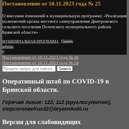
Постановление от 10.11.2023 года № 25
О внесении изменений в муниципальную программу «Реализация
полномочий органа местного самоуправления Дмитровского
сельского поселения Почепского муниципального района
Брянской области»
МУНИЦИПАЛЬНАЯ-ПРОГРАММА
Скачать
admin
0
Навигация
Постановление от 10.11.2023 года № 26
Постановление от 10.11.2023 года № 24
по
записям
Оперативный штаб по COVID-19 в
Брянской области.
Горячая линия: 122, 112 (круглосуточно),
stopcoronavirus32@bryanskobl.ru
Версия для слабовидящих