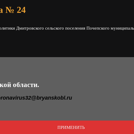
да № 24
литики Дмитровского сельского поселения Почепского муниципальн
кой области.
oronavirus32@bryanskobl.ru
ПРИМЕНИТЬ