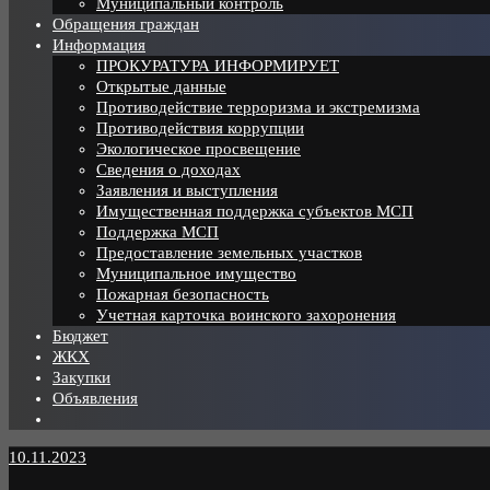
Муниципальный контроль
Обращения граждан
Информация
ПРОКУРАТУРА ИНФОРМИРУЕТ
Открытые данные
Противодействие терроризма и экстремизма
Противодействия коррупции
Экологическое просвещение
Сведения о доходах
Заявления и выступления
Имущественная поддержка субъектов МСП
Поддержка МСП
Предоставление земельных участков
Муниципальное имущество
Пожарная безопасность
Учетная карточка воинского захоронения
Бюджет
ЖКХ
Закупки
Объявления
10.11.2023