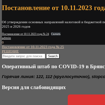
Постановление от 10.11.2023 го
Об утверждении основных направлений налоговой и бюджетной по
2025 и 2026 годов
Постановление от 10.11.2023 года № 24
Скачать
admin
0
Навигация
Постановление от 10.11.2023 года № 25
РЕШЕНИЕ
по
записям
Оперативный штаб по COVID-19 в Брянс
Горячая линия: 122, 112 (круглосуточно), stopc
Версия для слабовидящих