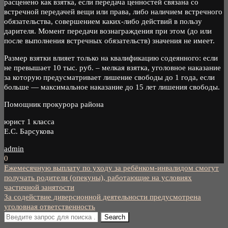
расценено как взятка, если передача ценностей связана со
встречной передачей вещи или права, либо наличием встречного
обязательства, совершением каких-либо действий в пользу
дарителя. Момент передачи вознаграждения при этом (до или
после выполнения встречных обязательств) значения не имеет.
Размер взятки влияет только на квалификацию содеянного: если
не превышает 10 тыс. руб. – мелкая взятка, уголовное наказание
за которую предусматривает лишение свободы до 1 года, если
больше — максимальное наказание до 15 лет лишения свободы.
Помощник прокурора района
юрист 1 класса
Е.С. Барсукова
admin
0
Навигация
Ежемесячную выплату по уходу за ребёнком-инвалидом смогут
получать родители (опекуны), работающие на условиях
по
частичной занятости
За содействие диверсионной деятельности предусмотрена
записям
уголовная ответственность