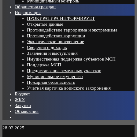
Муниципальный контроль
Обращения граждан
Информация
ПРОКУРАТУРА ИНФОРМИРУЕТ
Открытые данные
Противодействие терроризма и экстремизма
Противодействия коррупции
Экологическое просвещение
Сведения о доходах
Заявления и выступления
Имущественная поддержка субъектов МСП
Поддержка МСП
Предоставление земельных участков
Муниципальное имущество
Пожарная безопасность
Учетная карточка воинского захоронения
Бюджет
ЖКХ
Закупки
Объявления
28.02.2025