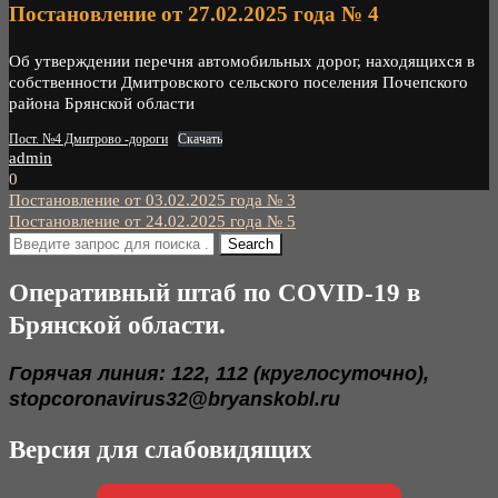
Постановление от 27.02.2025 года № 4
Об утверждении перечня автомобильных дорог, находящихся в
собственности Дмитровского сельского поселения Почепского
района Брянской области
Пост. №4 Дмитрово -дороги
Скачать
admin
0
Навигация
Постановление от 03.02.2025 года № 3
Постановление от 24.02.2025 года № 5
по
записям
Оперативный штаб по COVID-19 в
Брянской области.
Горячая линия: 122, 112 (круглосуточно),
stopcoronavirus32@bryanskobl.ru
Версия для слабовидящих