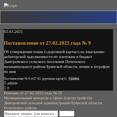
Skip
to
content
03.03.2025
Постановление от 27.02.2025 года № 9
Об утверждении плана («дорожной карты») по взысканию
дебиторской задолженности по платежам в бюджет
Дмитровского сельского поселения Почепского
муниципального района Брянской области, пеням и штрафам
по ним
Постановление № 9 от27.02. дорожная карта(1)
Скачать
admin
0
Навигация
Решение от 27.02.2025 года № 35
Муниципальный контроль в сфере благоустройства
по
Дмитровской сельской администрации Брянской области
Почепского района
записям