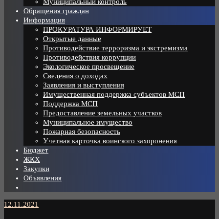
Муниципальный контроль
Обращения граждан
Информация
ПРОКУРАТУРА ИНФОРМИРУЕТ
Открытые данные
Противодействие терроризма и экстремизма
Противодействия коррупции
Экологическое просвещение
Сведения о доходах
Заявления и выступления
Имущественная поддержка субъектов МСП
Поддержка МСП
Предоставление земельных участков
Муниципальное имущество
Пожарная безопасность
Учетная карточка воинского захоронения
Бюджет
ЖКХ
Закупки
Объявления
12.11.2021